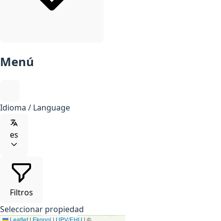
Menú
Idioma / Language
es
Filtros
Seleccionar propiedad
Leaflet
|
Ekopol
|
UPV/EHU
| ©